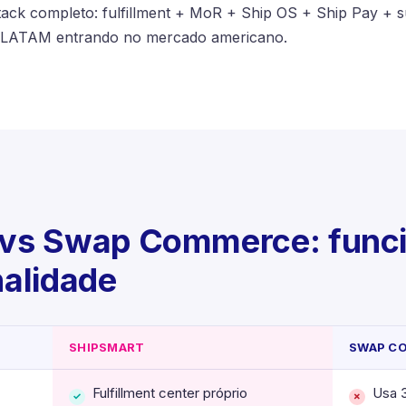
ack completo: fulfillment + MoR + Ship OS + Ship Pay + s
 LATAM entrando no mercado americano.
 vs Swap Commerce: funci
nalidade
SHIPSMART
SWAP C
Fulfillment center próprio
Usa 3
✓
✗