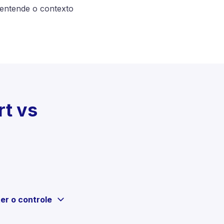
 entende o contexto
t vs
er o controle