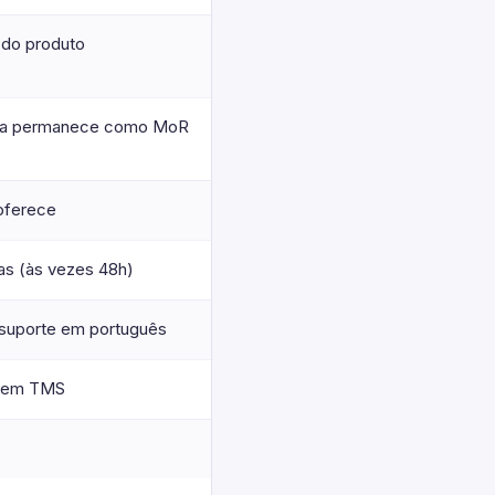
 do produto
a permanece como MoR
oferece
as (às vezes 48h)
suporte em português
tem TMS