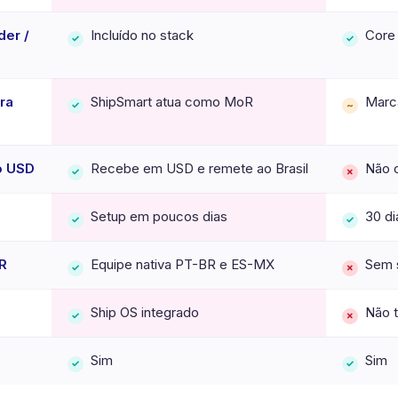
der /
Incluído no stack
Core
✓
✓
ra
ShipSmart atua como MoR
Marc
✓
~
o USD
Recebe em USD e remete ao Brasil
Não 
✓
✗
Setup em poucos dias
30 di
✓
✓
R
Equipe nativa PT-BR e ES-MX
Sem 
✓
✗
Ship OS integrado
Não 
✓
✗
Sim
Sim
✓
✓