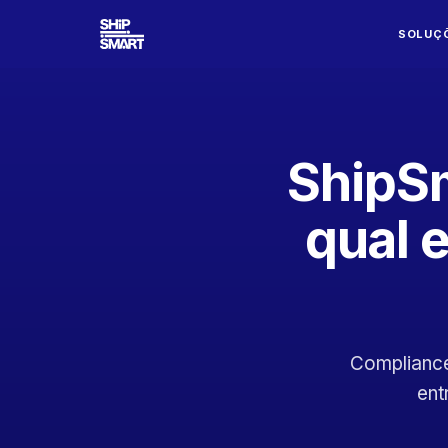
SOLUÇ
ShipS
qual 
Compliance
ent