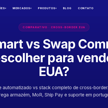
ÕES
MERCADOS
PRODUTOS
BLOG
CONTATO
▾
▾
▾
COMPARATIVO · CROSS-BORDER EUA
mart vs Swap Com
escolher para vend
EUA?
 automatizado vs stack completo de cross-border
rega armazém, MoR, Ship Pay e suporte em portug