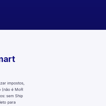
mart
zar impostos,
o (não é MoR
cos: sem Ship
leto para