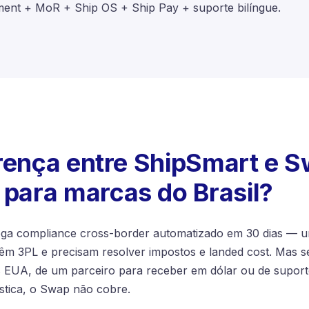
llment + MoR + Ship OS + Ship Pay + suporte bilíngue.
erença entre ShipSmart e 
ara marcas do Brasil?
a compliance cross-border automatizado em 30 dias — um
têm 3PL e precisam resolver impostos e landed cost. Mas s
EUA, de um parceiro para receber em dólar ou de supor
stica, o Swap não cobre.