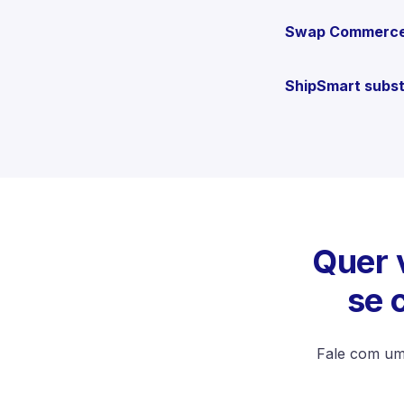
Swap Commerce o
ShipSmart subs
Quer 
se 
Fale com um 