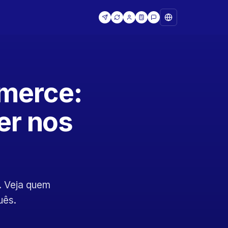
merce:
er nos
. Veja quem
uês.