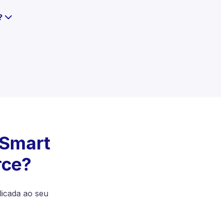
?
pSmart
rce?
licada ao seu