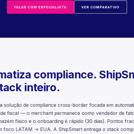
FALAR COM ESPECIALISTA
VER COMPARATIVO
atiza compliance. ShipS
tack inteiro.
solução de compliance cross-border focada em automati
ade fiscal — o merchant permanece como vendedor de fat
mazém físico e o onboarding é rápido (30 dias). Pontos fra
sem foco LATAM → EUA. A ShipSmart entrega o stack comp