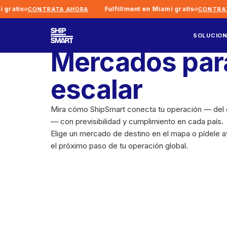
tis
Fulfillment en Miami gratis
CONTRATA AHORA
CONTRATA A
SOLUCIO
Mercados par
escalar
Mira cómo ShipSmart conecta tu operación — del ch
— con previsibilidad y cumplimiento en cada país.
Elige un mercado de destino en el mapa o pídele ay
el próximo paso de tu operación global.