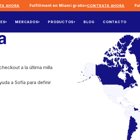
Fulfillment en Miami gratis
Fulfill
HORA
CONTRATA AHORA
NES
MERCADOS
PRODUCTOS
BLOG
CONTACTO
▾
▾
▾
a
eckout a la última milla
uda a Sofía para definir