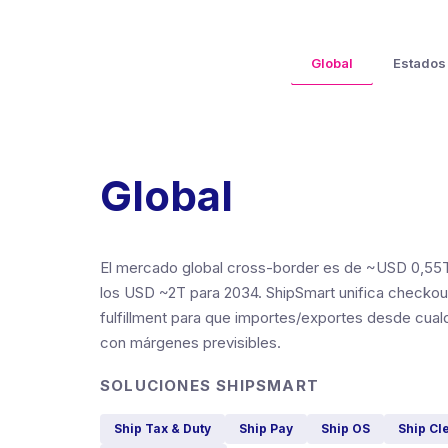
Global
Estados
Global
El mercado global cross-border es de ~USD 0,55T
los USD ~2T para 2034. ShipSmart unifica checkou
fulfillment para que importes/exportes desde cualqu
con márgenes previsibles.
SOLUCIONES SHIPSMART
Ship Tax & Duty
Ship Pay
Ship OS
Ship Cl